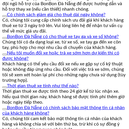
đội ngũ hỗ trợ của BonBon Đà Nẵng để được hướng dẫn và
hỗ trợ thay xe (nếu cần thiết) nhanh chóng.
Có chính sách giảm giá cho thuê dài ngày không?
Có, chúng tôi cung cấp chính sách ưu đãi giá khi khách hàng
thuê xe từ 3 ngày trở lên. Vui lòng liên hệ để nhận tư vấn cụ
thể về mức giá ưu đãi.
BonBon Đà Nẵng có cho thuê xe tay ga và xe số không?
Chúng tôi có đa dạng loại xe, từ xe số, xe tay ga đến xe côn
tay, phù hợp cho mọi nhu cầu di chuyển của khách hàng.
Nếu tôi muốn đổi xe hoặc trả xe sớm hơn dự kiến thì có
được không?
Khách hàng có thể yêu cầu đổi xe nếu xe gặp sự cố kỹ thuật
hoặc không đáp ứng nhu cầu. Đối với việc trả xe sớm, chúng
tôi sẽ xem xét hoàn lại phí cho những ngày chưa sử dụng (tùy
trường hợp).
Thời gian thuê xe tính như thế nào?
Thời gian thuê xe được tính theo 24 giờ kể từ lúc nhận xe.
Nếu quá thời gian này, khách hàng sẽ được tính phí thêm giờ
hoặc ngày tiếp theo.
BonBon Đà Nẵng có chính sách bảo mật thông tin cá nhân
của khách hàng không?
Có, chúng tôi cam kết bảo mật thông tin cá nhân của khách
hàng và không chia sẻ với bên thứ ba, trừ khi có sự đồng ý