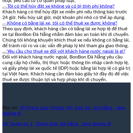
hoặc yêu cầu từ cơ quan pháp luật.
Tôi có thể hủy đặt xe không và có bị tính phí không?
Khách hàng có thể hủy đặt xe miễn phí nếu thông báo trước
24 giờ. Nếu hủy sát giờ, một khoản phí nhỏ có thể áp dụng.
Không có bằng lái xe, tôi có thể thuê xe được không?
Theo quy định, khách hàng cần có bằng lái xe hợp lệ để thuê
xe tại BonBon Đà Nẵng nhằm đảm bảo an toàn khi di chuyển.
Chúng tôi không khuyến khích thuê xe nếu không có bằng lái,
để tránh rủi ro và các vấn đề pháp lý khi tham gia giao thông.
Yêu cầu cho thuê xe đối với khách hàng nước ngoài là gì?
Đối với khách hàng nước ngoài, BonBon Đà Nẵng yêu cầu
cung cấp hộ chiếu, thị thực hoặc thông tin nhập cảnh hợp lệ,
và giấy phép lái xe quốc tế (IDP) hoặc bằng lái hợp lệ có giá trị
tại Việt Nam. Khách hàng cần đảm bảo giấy tờ đầy đủ để việc
thuê xe được thuận lợi và hợp pháp khi di chuyển.
Địa chỉ:
30 Thạch Lam, Phước Mỹ, Sơn Trà , Đà Nẵng - Xem
đường đi
18 Thuận An 1, Thanh Khê, Đà Nẵng - Xem đường đi