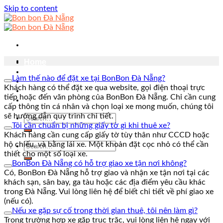
Skip to content
Home
sản phẩm
Làm thế nào để đặt xe tại BonBon Đà Nẵng?
Bảng giá
Khách hàng có thể đặt xe qua website, gọi điện thoại trực
Cẩm nang du lịch
tiếp hoặc đến văn phòng của BonBon Đà Nẵng. Chỉ cần cung
Liên hệ
cấp thông tin cá nhân và chọn loại xe mong muốn, chúng tôi
sẽ hướng dẫn quy trình chi tiết.
Tôi cần chuẩn bị những giấy tờ gì khi thuê xe?
Khách hàng cần cung cấp giấy tờ tùy thân như CCCD hoặc
hộ chiếu, và bằng lái xe. Một khoản đặt cọc nhỏ có thể cần
thiết cho một số loại xe.
BonBon Đà Nẵng có hỗ trợ giao xe tận nơi không?
Có, BonBon Đà Nẵng hỗ trợ giao và nhận xe tận nơi tại các
khách sạn, sân bay, ga tàu hoặc các địa điểm yêu cầu khác
trong Đà Nẵng. Vui lòng liên hệ để biết chi tiết về phí giao xe
(nếu có).
Nếu xe gặp sự cố trong thời gian thuê, tôi nên làm gì?
Trong trường hợp xe gặp trục trặc, vui lòng liên hệ ngay với