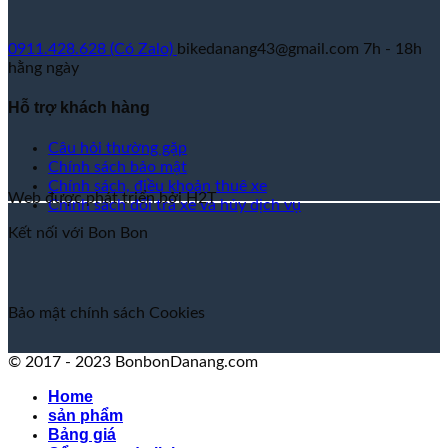
0911.428.628 (Có Zalo)
bikedanang43@gmail.com
7h - 18h
hằng ngày
Hỗ trợ khách hàng
Câu hỏi thường gặp
Chính sách bảo mật
Chính sách, điều khoản thuê xe
Web được phát triển bởi H2T
Chính sách đổi trả xe và hủy dịch vụ
Kết nối với Bon Bon
Bảo mật
chính sách
Cookies
© 2017 - 2023 BonbonDanang.com
Home
sản phẩm
Bảng giá